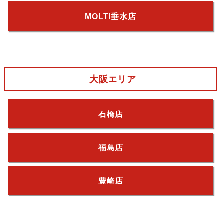
MOLTI垂水店
大阪エリア
石橋店
福島店
豊崎店